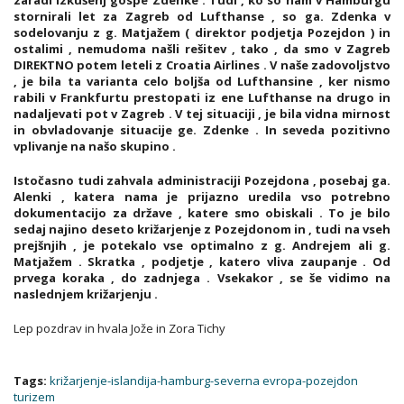
stornirali let za Zagreb od Lufthanse , so ga. Zdenka v
sodelovanju z g. Matjažem ( direktor podjetja Pozejdon ) in
ostalimi , nemudoma našli rešitev , tako , da smo v Zagreb
DIREKTNO potem leteli z Croatia Airlines . V naše zadovoljstvo
, je bila ta varianta celo boljša od Lufthansine , ker nismo
rabili v Frankfurtu prestopati iz ene Lufthanse na drugo in
nadaljevati pot v Zagreb . V tej situaciji , je bila vidna mirnost
in obvladovanje situacije ge. Zdenke . In seveda pozitivno
vplivanje na našo skupino .
Istočasno tudi zahvala administraciji Pozejdona , posebaj ga.
Alenki , katera nama je prijazno uredila vso potrebno
dokumentacijo za države , katere smo obiskali . To je bilo
sedaj najino deseto križarjenje z Pozejdonom in , tudi na vseh
prejšnjih , je potekalo vse optimalno z g. Andrejem ali g.
Matjažem . Skratka , podjetje , katero vliva zaupanje . Od
prvega koraka , do zadnjega . Vsekakor , se še vidimo na
naslednjem križarjenju .
Lep pozdrav in hvala Jože in Zora Tichy
Tags:
križarjenje-islandija-hamburg-severna evropa-pozejdon
turizem