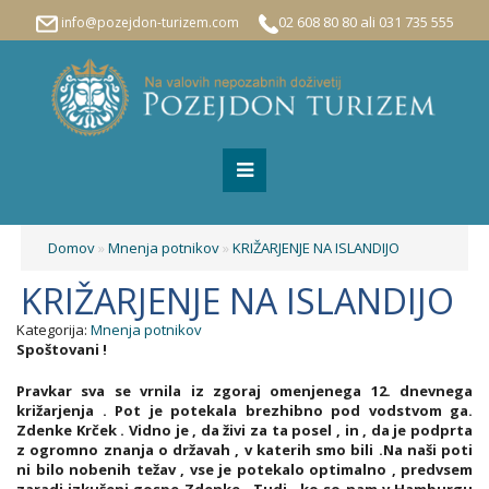
02 608 80 80 ali 031 735 555
info@pozejdon-turizem.com
Domov
»
Mnenja potnikov
»
KRIŽARJENJE NA ISLANDIJO
KRIŽARJENJE NA ISLANDIJO
Kategorija:
Mnenja potnikov
Spoštovani !
Pravkar sva se vrnila iz zgoraj omenjenega 12. dnevnega
križarjenja . Pot je potekala brezhibno pod vodstvom ga.
Zdenke Krček . Vidno je , da živi za ta posel , in , da je podprta
z ogromno znanja o državah , v katerih smo bili .Na naši poti
ni bilo nobenih težav , vse je potekalo optimalno , predvsem
zaradi izkušenj gospe Zdenke . Tudi , ko so nam v Hamburgu