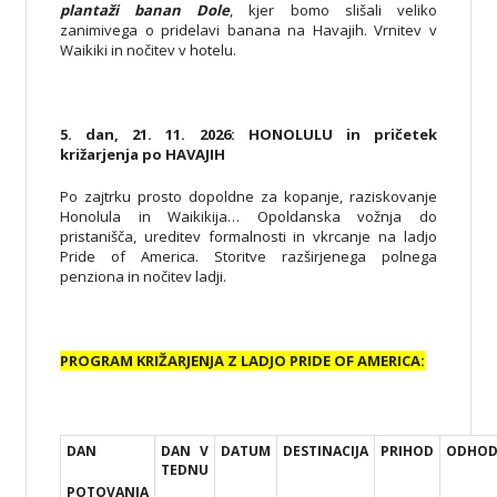
plantaži banan Dole
, kjer bomo slišali veliko
zanimivega o pridelavi banana na Havajih. Vrnitev v
Waikiki in nočitev v hotelu.
5. dan, 21. 11. 2026: HONOLULU in pričetek
križarjenja po HAVAJIH
Po zajtrku prosto dopoldne za kopanje, raziskovanje
Honolula in Waikikija… Opoldanska vožnja do
pristanišča, ureditev formalnosti in vkrcanje na ladjo
Pride of America. Storitve razširjenega polnega
penziona in nočitev ladji.
PROGRAM KRIŽARJENJA Z LADJO PRIDE OF AMERICA:
DAN
DAN V
DATUM
DESTINACIJA
PRIHOD
ODHO
TEDNU
POTOVANJA