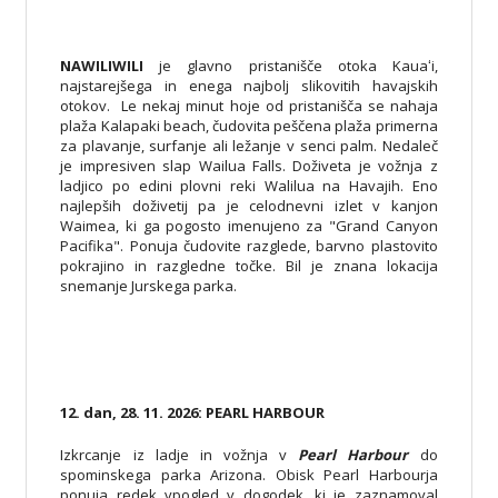
NAWILIWILI
je glavno pristanišče otoka Kauaʻi,
najstarejšega in enega najbolj slikovitih havajskih
otokov. Le nekaj minut hoje od pristanišča se nahaja
plaža Kalapaki beach, čudovita peščena plaža primerna
za plavanje, surfanje ali ležanje v senci palm. Nedaleč
je impresiven slap Wailua Falls. Doživeta je vožnja z
ladjico po edini plovni reki Walilua na Havajih. Eno
najlepših doživetij pa je celodnevni izlet v kanjon
Waimea, ki ga pogosto imenujeno za "Grand Canyon
Pacifika". Ponuja čudovite razglede, barvno plastovito
pokrajino in razgledne točke. Bil je znana lokacija
snemanje Jurskega parka.
12. dan, 28. 11. 2026: PEARL HARBOUR
Izkrcanje iz ladje in vožnja v
Pearl Harbour
do
spominskega parka Arizona. Obisk Pearl Harbourja
ponuja redek vpogled v dogodek, ki je zaznamoval