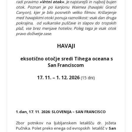
radi pravimo
»Vrtni otok«
. Je najstarejši in najbolj bujen
otok. Poznan je po kanjonu Waimea (havajski Grand
Canyon), kjer je bilo posnetih veliko filmov. Križarjenje
med havajskimi otoki ponuja raznolikost: vsak dan druga
pokrajina, od vulkanske puščave in slapov do tropskih
plaž, vse brez menjave hotelov. Poleg tega je vsak otok
pravo doživetje zase.
HAVAJI
eksotično otočje sredi Tihega oceana s
San Franciscom
17. 11. – 1. 12. 2026
(15 dni)
1.dan, 17. 11. 2026: SLOVENIJA – SAN FRANCISCO
Zbor potnikov na ljubljanskem letališču dr. Jožeta
Pučnika. Polet preko enega od evropskih letališč v
San