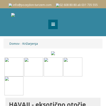
02 608 80 80 ali 031 735 555
info@pozejdon-turizem.com
Domov
»
Križarjenja
HAVAJI - eksotično otočje