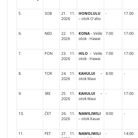
5.
SOB
21. 11.
HONOLULU
-
17.00
2026
– otok O'ahu
6.
NED
22. 11.
KONA
– Veliki
7:00
17:00
2026
otok - Hawai
7.
PON
23. 11.
HILO
– Veliki
7:00
17:00
2026
otok - Hawai
8.
TOR
24. 11.
KAHULUI
–
8:00
-
2026
otok Maui
9.
SRE
25. 11.
KAHULUI
–
-
17:00
2026
otok Maui
10.
ČET
26. 11.
NAWILIWILI
9:00
-
2026
– otok Kauai
11.
PET
27. 11.
NAWILIWILI
-
14:00