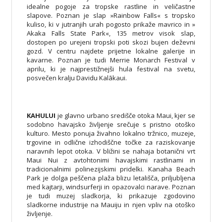
idealne pogoje za tropske rastline in veličastne
slapove. Poznan je slap »Rainbow Falls« s tropsko
kuliso, ki v jutranjih urah pogosto prikaže mavrico in »
Akaka Falls State Park«, 135 metrov visok slap,
dostopen po urejeni tropski poti skozi bujen deževni
gozd. V centru najdete prijetne lokalne galerije in
kavarne. Poznan je tudi Merrie Monarch Festival v
aprilu, ki je najprestižnejši hula festival na svetu,
posvečen kralju Davidu Kalākaui.
KAHULUI
je glavno urbano središče otoka Maui, kjer se
sodobno havajsko življenje srečuje s pristno otoško
kulturo. Mesto ponuja živahno lokalno tržnico, muzeje,
trgovine in odlične izhodiščne točke za raziskovanje
naravnih lepot otoka. V bližini se nahaja botanični vrt
Maui Nui z avtohtonimi havajskimi rastlinami in
tradicionalnimi polinezijskimi pridelki. Kanaha Beach
Park je dolga peščena plaža blizu letališča, priljubljena
med kajtarji, windsurferji in opazovalci narave. Poznan
je tudi muzej sladkorja, ki prikazuje zgodovino
sladkorne industrije na Mauiju in njen vpliv na otoško
življenje.