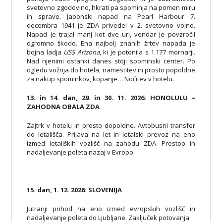
svetovno zgodovino, hkrati pa spominja na pomen miru
in sprave. Japonski napad na Pearl Harbour 7.
decembra 1941 je ZDA privedel v 2. svetovno vojno.
Napad je trajal manj kot dve uri, vendar je povzročil
ogromno škodo. Ena najbolj znanih žrtev napada je
bojna ladja
USS Arizona
, ki je potonila s 1.177 mornarji.
Nad njenimi ostanki danes stoji spominski center. Po
ogledu vožnja do hotela, namestitev in prosto popoldne
za nakup spominkov, kopanje… Nočitev v hotelu.
13. in 14. dan, 29. in 30. 11. 2026: HONOLULU –
ZAHODNA OBALA ZDA
Zajtrk v hotelu in prosto dopoldne. Avtobusni transfer
do letališča. Prijava na let in letalski prevoz na eno
izmed letaliških vozlišč na zahodu ZDA. Prestop in
nadaljevanje poleta nazaj v Evropo.
15. dan, 1. 12. 2026: SLOVENIJA
Jutranji prihod na eno izmed evropskih vozlišč in
nadaljevanje poleta do Ljubljane. Zaključek potovanja.