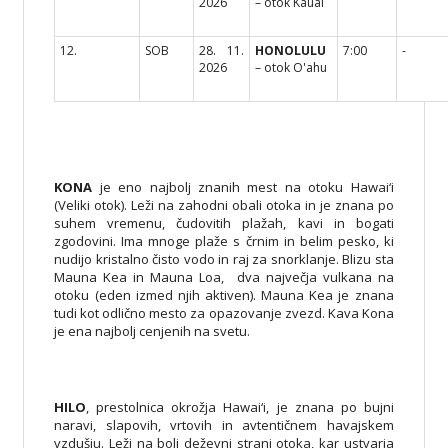
2026
– otok Kauai
12.
SOB
28. 11.
HONOLULU
7:00
-
2026
– otok O'ahu
KONA
je eno najbolj znanih mest na otoku Hawai‘i
(Veliki otok). Leži na zahodni obali otoka in je znana po
suhem vremenu, čudovitih plažah, kavi in bogati
zgodovini. Ima mnoge plaže s črnim in belim pesko, ki
nudijo kristalno čisto vodo in raj za snorklanje. Blizu sta
Mauna Kea in Mauna Loa, dva največja vulkana na
otoku (eden izmed njih aktiven). Mauna Kea je znana
tudi kot odlično mesto za opazovanje zvezd. Kava Kona
je ena najbolj cenjenih na svetu.
HILO
, prestolnica okrožja Hawai‘i, je znana po bujni
naravi, slapovih, vrtovih in avtentičnem havajskem
vzdušju. Leži na bolj deževni strani otoka, kar ustvarja