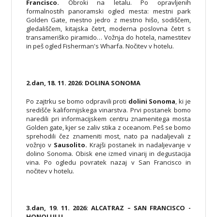
Francisco.
Obroki na letalu. Po opravljenih
formalnostih panoramski ogled mesta: mestni park
Golden Gate, mestno jedro z mestno hišo, sodiščem,
gledališčem, kitajska četrt, moderna poslovna četrt s
transameriško piramido… Vožnja do hotela, namestitev
in peš ogled Fisherman's Wharfa. Nočitev v hotelu.
2.dan, 18. 11. 2026: DOLINA SONOMA
Po zajtrku se bomo odpravili proti
dolini Sonoma
, ki je
središče kalifornijskega vinarstva. Prvi postanek bomo
naredili pri informacijskem centru znamenitega mosta
Golden gate, kjer se zaliv stika z oceanom. Peš se bomo
sprehodili čez znameniti most, nato pa nadaljevali z
vožnjo v
Sausolito.
Krajši postanek in nadaljevanje v
dolino Sonoma. Obisk ene izmed vinarij in degustacija
vina. Po ogledu povratek nazaj v San Francisco in
nočitev v hotelu.
3.dan, 19. 11. 2026: ALCATRAZ – SAN FRANCISCO -
HONOLULU