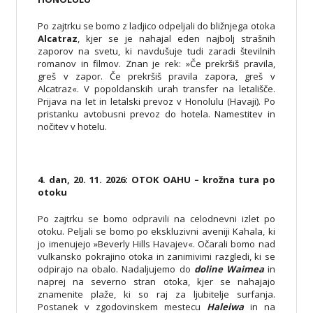
Po zajtrku se bomo z ladjico odpeljali do bližnjega otoka
Alcatraz
, kjer se je nahajal eden najbolj strašnih
zaporov na svetu, ki navdušuje tudi zaradi številnih
romanov in filmov. Znan je rek: »Če prekršiš pravila,
greš v zapor. Če prekršiš pravila zapora, greš v
Alcatraz«. V popoldanskih urah transfer na letališče.
Prijava na let in letalski prevoz v Honolulu (Havaji). Po
pristanku avtobusni prevoz do hotela. Namestitev in
nočitev v hotelu.
4. dan, 20. 11. 2026: OTOK OAHU – krožna tura po
otoku
Po zajtrku se bomo odpravili na celodnevni izlet po
otoku. Peljali se bomo po ekskluzivni aveniji Kahala, ki
jo imenujejo »Beverly Hills Havajev«. Očarali bomo nad
vulkansko pokrajino otoka in zanimivimi razgledi, ki se
odpirajo na obalo. Nadaljujemo do
doline Waimea
in
naprej na severno stran otoka, kjer se nahajajo
znamenite plaže, ki so raj za ljubitelje surfanja.
Postanek v zgodovinskem mestecu
Haleiwa
in na