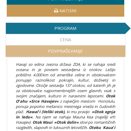
NATISNI
PROGRAM
CENA
POVPRAŠEVANJE
Havaji so edina zvezna država ZDA, ki se nahaja sredi
oceana in je povsem sestavljena iz otokov. Ležijo
približno 4.000 km od ameriške celine in obiskovalcem
ponujajo raznolikost pokrajin, kultur, doživetij in
zgodovine. Otočje sestavlja 137 otokov, od katerih jih je
za obiskovalce najpomembnejših osem glavnih, vsak s
svojim značajem, kulturo in naravnimi lepotami.
Otok
Oʻahu »Srce Havajev«
z največjim mestom Honolulu,
ponuja popolno mešanico mestnega vrveža in čudovitih
plaž.
Hawaiʻi (Veliki otok),
ki mu pravijo
»Otok ognja
in ledu«
. Na njem se nahaja Mauna Kea (najvišji vrh
Havajev).
Otok Maui »Otok dolin«
slovi po romantičnih
razgledih, slapovih in luksuznih letoviščih.
Otoku Kauaʻi