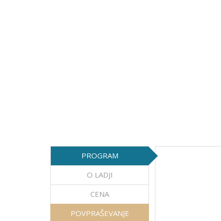
PROGRAM
O LADJI
CENA
POVPRAŠEVANJE