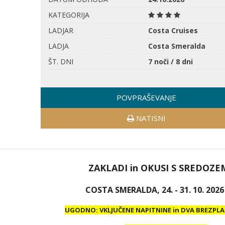
KATEGORIJA
LADJAR
Costa Cruises
LADJA
Costa Smeralda
ŠT. DNI
7 noči / 8 dni
POVPRAŠEVANJE
NATISNI
ZAKLADI in OKUSI S SREDOZE
COSTA SMERALDA, 24. - 31. 10. 2026
UGODNO: VKLJUČENE NAPITNINE in DVA BREZPL