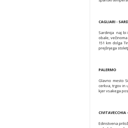
španski temperame
CAGLIARI - SARD
Sardinija naj bi
obale, večinoma v
151 km dolga Tir
prejšnjega stolet
PALERMO
Glavno mesto Si
cerkva, trgov in
kjer vsakega pos
CIVITAVECCHIA 
Edinstvena prilož