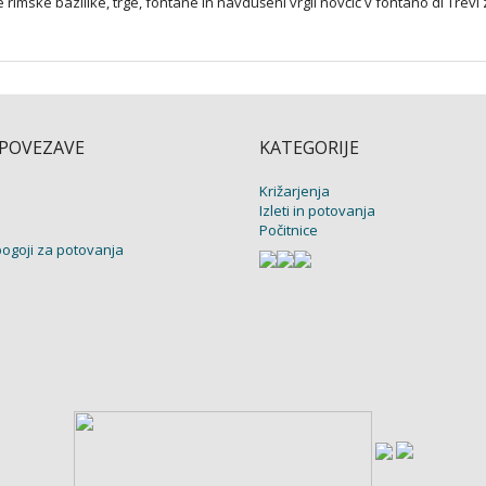
rimske bazilike, trge, fontane in navdušeni vrgli novčič v fontano di Trevi 
 POVEZAVE
KATEGORIJE
Križarjenja
Izleti in potovanja
Počitnice
pogoji za potovanja