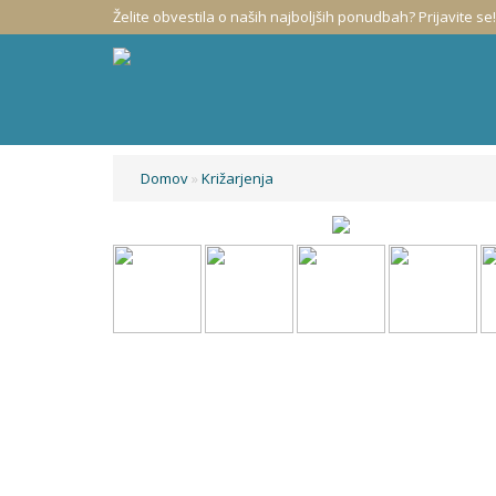
Želite obvestila o naših najboljših ponudbah? Prijavite se!
Domov
»
Križarjenja