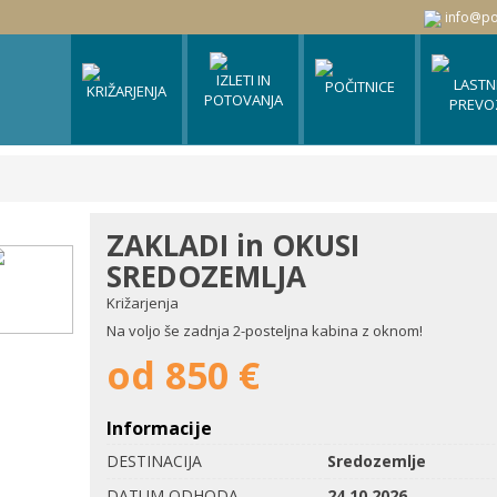
info@po
IZLETI IN
LASTN
POČITNICE
KRIŽARJENJA
POTOVANJA
PREVO
Skupinska križarjenja
Iskalnik
Egipt
Individualna križarjenja
Razpisni izleti in potovanja
Grčija
ZAKLADI in OKUSI
Akcijska ponudba križarjenj
Programi za zaključene skupine
Španija
SREDOZEMLJA
Koristne informacije
Božični izleti
Turčija
Križarjenja
Na voljo še zadnja 2-posteljna kabina z oknom!
Tunizija
od 850 €
Informacije
DESTINACIJA
Sredozemlje
DATUM ODHODA
24.10.2026