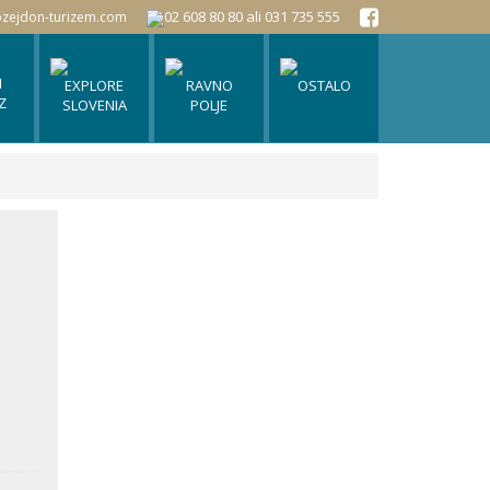
02 608 80 80 ali 031 735 555
zejdon-turizem.com
I
EXPLORE
RAVNO
OSTALO
Z
SLOVENIA
POLJE
Outbound and incoming tour
O podjetju
Turistična destinacija Rače - Fram
operator
Kontakt
Turistična destinacija Ravno polje
Delovni čas
Katalogi
Blog
Mnenja potnikov
Darilni boni
Splošni pogoji