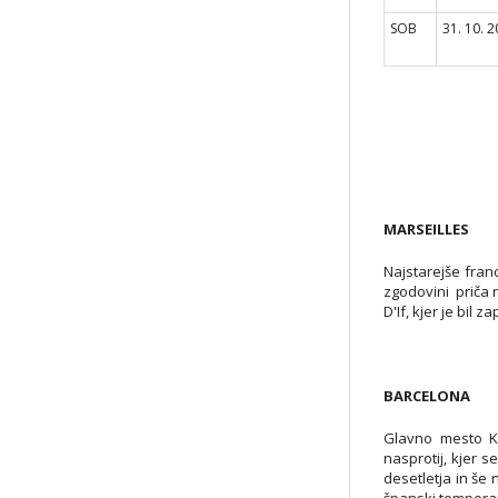
SOB
31. 10. 
MARSEILLES
Najstarejše franc
zgodovini priča 
D'If, kjer je bi
BARCELONA
Glavno mesto Ka
nasprotij, kjer 
desetletja in še