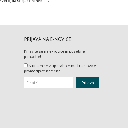
z željo, da se tja še vrnemo…
PRIJAVA NA E-NOVICE
Prijavite se na e-novice in posebne
ponudbe!
Strinjam se z uporabo e-mail naslova v
promocijske namene
Prijava