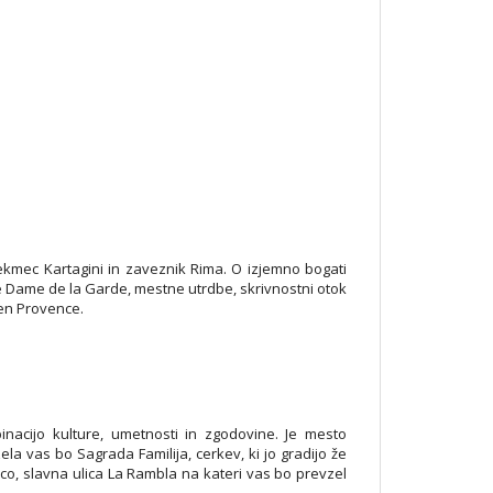
je tekmec Kartagini in zaveznik Rima. O izjemno bogati
e Dame de la Garde, mestne utrdbe, skrivnostni otok
 en Provence.
acijo kulture, umetnosti in zgodovine. Je mesto
la vas bo Sagrada Familija, cerkev, ki jo gradijo že
ico, slavna ulica La Rambla na kateri vas bo prevzel