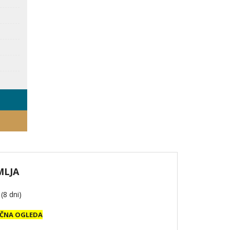
Skleni zavarovanje CORIS
Rezerviraj FLIXBUS
Rezerviraj GOOPTI
MLJA
(8 dni)
AČNA OGLEDA