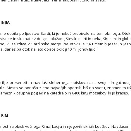
nt, številni ulični umetniki in ena najboljših tržnic na svetu.
INIJA
 ime dobila po ljudstvu Sardi, ki je nekoč prebivalo na tem območju. Otok
isoke in skalnate z dolgimi plažami, številnimi rti in nekaj širokimi in globo
so, ki se izliva v Sardinsko morje. Na otoku je 54 umetnih jezer in jezov.
ja, danes pa otok na leto obišče okrog 10 milijonov ljudi.
cilije preseneti in navduši slehernega obiskovalca s svojo drugačnostj
 ulic. Mesto se ponaša z eno največjih opernih hiš na svetu, znamenito 
ameznik osupne pogled na katedralo in 6400 km2 mozaikov, ki jo krasijo.
- RIM
nost za obisk večnega Rima, Lacija in njegovih skritih kotičkov. Navdušeni 