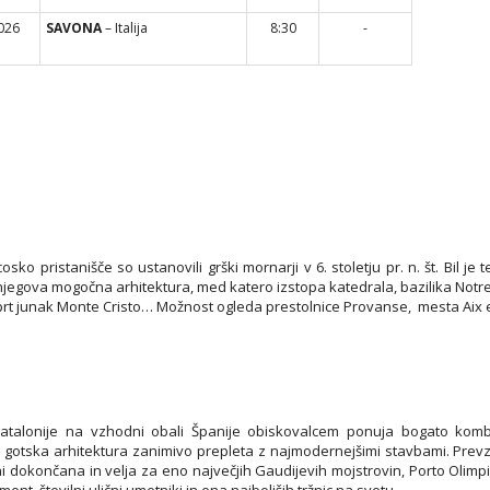
2026
SAVONA
– Italija
8:30
-
osko pristanišče so ustanovili grški mornarji v 6. stoletju pr. n. št. Bil 
njegova mogočna arhitektura, med katero izstopa katedrala, bazilika Notr
l zaprt junak Monte Cristo… Možnost ogleda prestolnice Provanse, mesta Aix
talonije na vzhodni obali Španije obiskovalcem ponuja bogato kombin
se gotska arhitektura zanimivo prepleta z najmodernejšimi stavbami. Prevze
 ni dokončana in velja za eno največjih Gaudijevih mojstrovin, Porto Olimp