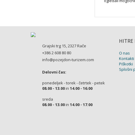
ogledali mogočne 
HITRE
Grajski trg 15, 2327 Rače
+386 2 608 80 80
O nas
Kontakti
info@pozejdon-turizem.com
Piškotki
Splošni 
Delovni čas:
ponedeljek - torek - četrtek - petek
08.00 - 13.00
in
14.00 - 16.00
sreda
08.00 - 13.00
in
14.00 - 17.00