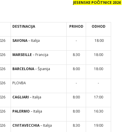
JESENSKE POČITNICE 2026
DESTINACIJA
PRIHOD
ODHOD
2026
SAVONA
– Italija
-
18:00
2026
MARSEILLE
– Francija
8:30
18:00
2026
BARCELONA
– Španija
8:00
18:00
2026
PLOVBA
-
-
2026
CAGLIARI
– Italija
8:00
17:00
2026
PALERMO
– Italija
8:00
16:30
2026
CIVITAVECCHIA
– Italija
8:30
19:00