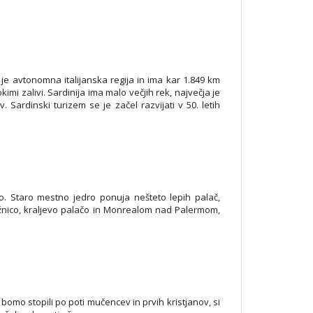
 je avtonomna italijanska regija in ima kar 1.849 km
kimi zalivi. Sardinija ima malo večjih rek, največja je
 Sardinski turizem se je začel razvijati v 50. letih
o. Staro mestno jedro ponuja nešteto lepih palač,
tržnico, kraljevo palačo in Monrealom nad Palermom,
bomo stopili po poti mučencev in prvih kristjanov, si